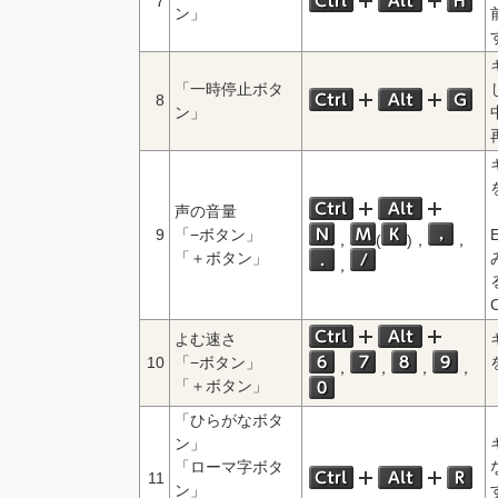
7
ン」
「一時停止ボタ
8
ン」
声の音量
9
「−ボタン」
，
(
)，
，
「＋ボタン」
，
よむ速さ
10
「−ボタン」
，
，
，
，
「＋ボタン」
「ひらがなボタ
ン」
「ローマ字ボタ
11
ン」